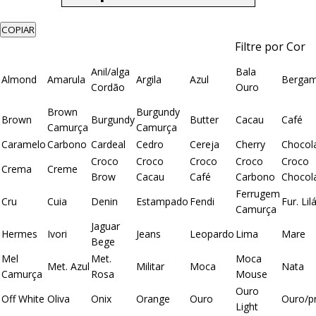
COPIAR
Filtre por Cor
Anil/alga
Bala
Almond
Amarula
Argila
Azul
Berga
Cordão
Ouro
Brown
Burgundy
Brown
Burgundy
Butter
Cacau
Café
Camurça
Camurça
Caramelo
Carbono
Cardeal
Cedro
Cereja
Cherry
Chocol
Croco
Croco
Croco
Croco
Croco
Crema
Creme
Brow
Cacau
Café
Carbono
Chocol
Ferrugem
Cru
Cuia
Denin
Estampado
Fendi
Fur. Lil
Camurça
Jaguar
Hermes
Ivori
Jeans
Leopardo
Lima
Mare
Bege
Mel
Met.
Moca
Met. Azul
Militar
Moca
Nata
Camurça
Rosa
Mouse
Ouro
Off White
Oliva
Onix
Orange
Ouro
Ouro/p
Light