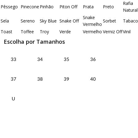
Rafia
Pêssego
Pinecone
Pinhão
Piton Off
Prata
Preto
Natural
Snake
Sela
Sereno
Sky Blue
Snake Off
Sorbet
Tabaco
Vermelho
Toast
Toffee
Troy
Verde
Vermelho
Verniz Off
Vinil
Escolha por Tamanhos
33
34
35
36
37
38
39
40
U