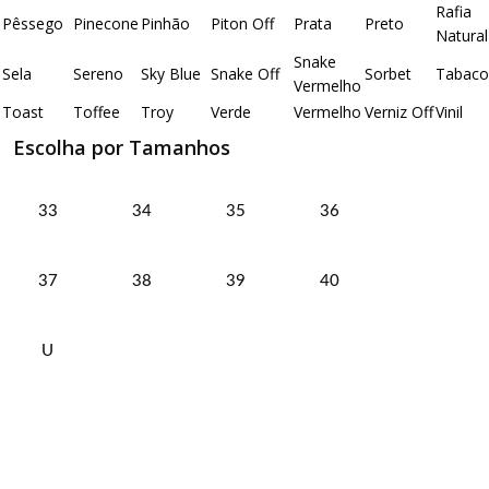
Rafia
Pêssego
Pinecone
Pinhão
Piton Off
Prata
Preto
Natural
Snake
Sela
Sereno
Sky Blue
Snake Off
Sorbet
Tabaco
Vermelho
Toast
Toffee
Troy
Verde
Vermelho
Verniz Off
Vinil
Escolha por Tamanhos
33
34
35
36
37
38
39
40
U