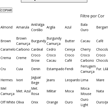
COPIAR
Filtre por Cor
Anil/alga
Bala
Almond
Amarula
Argila
Azul
Berga
Cordão
Ouro
Brown
Burgundy
Brown
Burgundy
Butter
Cacau
Café
Camurça
Camurça
Caramelo
Carbono
Cardeal
Cedro
Cereja
Cherry
Chocol
Croco
Croco
Croco
Croco
Croco
Crema
Creme
Brow
Cacau
Café
Carbono
Chocol
Ferrugem
Cru
Cuia
Denin
Estampado
Fendi
Fur. Lil
Camurça
Jaguar
Hermes
Ivori
Jeans
Leopardo
Lima
Mare
Bege
Mel
Met.
Moca
Met. Azul
Militar
Moca
Nata
Camurça
Rosa
Mouse
Ouro
Off White
Oliva
Onix
Orange
Ouro
Ouro/p
Light