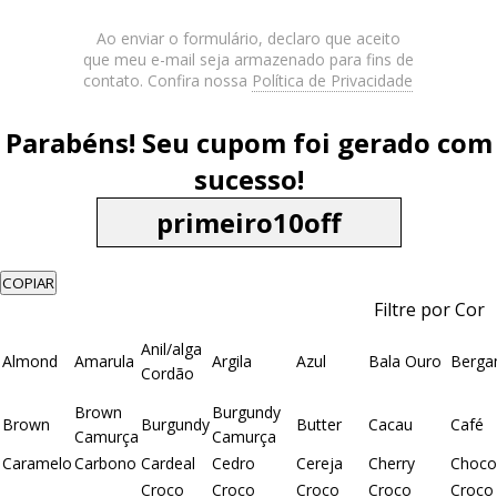
Ao enviar o formulário, declaro que aceito
que meu e-mail seja armazenado para fins de
contato. Confira nossa
Política de Privacidade
Parabéns! Seu cupom foi gerado com
sucesso!
COPIAR
Filtre por Cor
Anil/alga
Almond
Amarula
Argila
Azul
Bala Ouro
Berga
Cordão
Brown
Burgundy
Brown
Burgundy
Butter
Cacau
Café
Camurça
Camurça
Caramelo
Carbono
Cardeal
Cedro
Cereja
Cherry
Choco
Croco
Croco
Croco
Croco
Croco