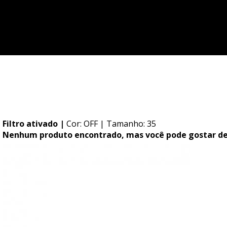
Você possui pedidos pendentes!
Ir para meus pedidos
Filtro ativado |
Cor: OFF
| Tamanho: 35
Nenhum produto encontrado, mas você pode gostar de.