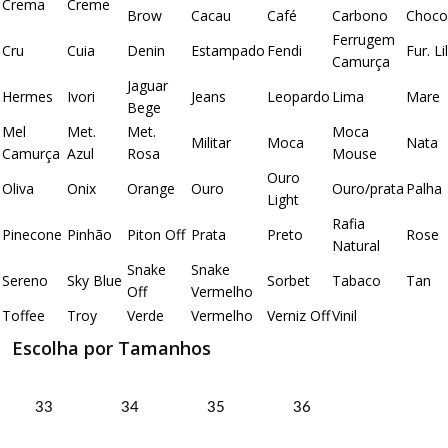
Crema
Creme
Brow
Cacau
Café
Carbono
Choco
Ferrugem
Cru
Cuia
Denin
Estampado
Fendi
Fur. Li
Camurça
Jaguar
Hermes
Ivori
Jeans
Leopardo
Lima
Mare
Bege
Mel
Met.
Met.
Moca
Militar
Moca
Nata
Camurça
Azul
Rosa
Mouse
Ouro
Oliva
Onix
Orange
Ouro
Ouro/prata
Palha
Light
Rafia
Pinecone
Pinhão
Piton Off
Prata
Preto
Rose
Natural
Snake
Snake
Sereno
Sky Blue
Sorbet
Tabaco
Tan
Off
Vermelho
Toffee
Troy
Verde
Vermelho
Verniz Off
Vinil
Escolha por Tamanhos
33
34
35
36