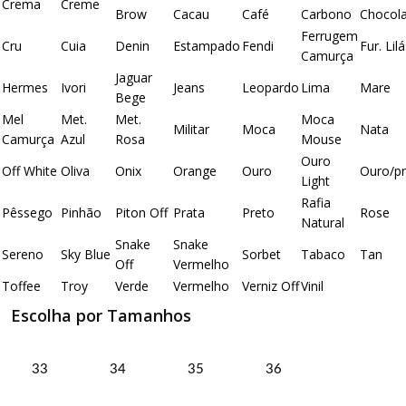
Crema
Creme
Brow
Cacau
Café
Carbono
Chocol
Ferrugem
Cru
Cuia
Denin
Estampado
Fendi
Fur. Lil
Camurça
Jaguar
Hermes
Ivori
Jeans
Leopardo
Lima
Mare
Bege
Mel
Met.
Met.
Moca
Militar
Moca
Nata
Camurça
Azul
Rosa
Mouse
Ouro
Off White
Oliva
Onix
Orange
Ouro
Ouro/pr
Light
Rafia
Pêssego
Pinhão
Piton Off
Prata
Preto
Rose
Natural
Snake
Snake
Sereno
Sky Blue
Sorbet
Tabaco
Tan
Off
Vermelho
Toffee
Troy
Verde
Vermelho
Verniz Off
Vinil
Escolha por Tamanhos
33
34
35
36