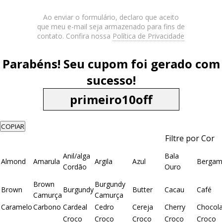
Ao enviar o formulário, declaro que aceito
que meu e-mail seja armazenado para fins de
contato. Confira nossa
Política de Privacidade
Parabéns! Seu cupom foi gerado com
sucesso!
COPIAR
Filtre por Cor
Anil/alga
Bala
Almond
Amarula
Argila
Azul
Bergam
Cordão
Ouro
Brown
Burgundy
Brown
Burgundy
Butter
Cacau
Café
Camurça
Camurça
Caramelo
Carbono
Cardeal
Cedro
Cereja
Cherry
Chocol
Croco
Croco
Croco
Croco
Croco