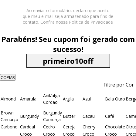
Ao enviar o formulário, declaro que aceito
que meu e-mail seja armazenado para fins de
contato. Confira nossa
Política de Privacidade
Parabéns! Seu cupom foi gerado com
sucesso!
COPIAR
Filtre por Cor
Anil/alga
Almond
Amarula
Argila
Azul
Bala Ouro
Berg
Cordão
Brown
Burgundy
Burgundy
Butter
Cacau
Café
Came
Camurça
Camurça
Carbono
Cardeal
Cedro
Cereja
Cherry
Chocolate
Citru
Croco
Croco
Croco
Croco
Croco
Croc