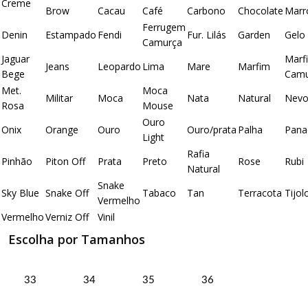
Creme
Brow
Cacau
Café
Carbono
Chocolate
Mar
Ferrugem
Denin
Estampado
Fendi
Fur. Lilás
Garden
Gelo
Camurça
Jaguar
Marf
Jeans
Leopardo
Lima
Mare
Marfim
Bege
Camu
Met.
Moca
Militar
Moca
Nata
Natural
Nev
Rosa
Mouse
Ouro
Onix
Orange
Ouro
Ouro/prata
Palha
Pana
Light
Rafia
Pinhão
Piton Off
Prata
Preto
Rose
Rubi
Natural
Snake
Sky Blue
Snake Off
Tabaco
Tan
Terracota
Tijol
Vermelho
Vermelho
Verniz Off
Vinil
Escolha por Tamanhos
33
34
35
36