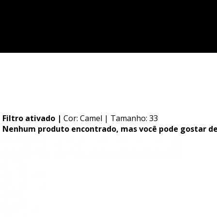
Você possui pedidos pendentes!
Ir para meus pedidos
Filtro ativado |
Cor: Camel
| Tamanho: 33
Nenhum produto encontrado, mas você pode gostar de.