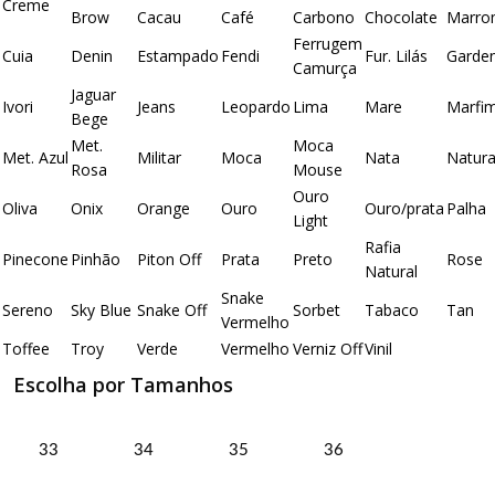
Creme
Brow
Cacau
Café
Carbono
Chocolate
Marr
Ferrugem
Cuia
Denin
Estampado
Fendi
Fur. Lilás
Garde
Camurça
Jaguar
Ivori
Jeans
Leopardo
Lima
Mare
Marfi
Bege
Met.
Moca
Met. Azul
Militar
Moca
Nata
Natura
Rosa
Mouse
Ouro
Oliva
Onix
Orange
Ouro
Ouro/prata
Palha
Light
Rafia
Pinecone
Pinhão
Piton Off
Prata
Preto
Rose
Natural
Snake
Sereno
Sky Blue
Snake Off
Sorbet
Tabaco
Tan
Vermelho
Toffee
Troy
Verde
Vermelho
Verniz Off
Vinil
Escolha por Tamanhos
33
34
35
36