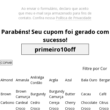
Ao enviar o formulário, declaro que aceito
que meu e-mail seja armazenado para fins de
contato. Confira nossa
Política de Privacidade
Parabéns! Seu cupom foi gerado com
sucesso!
COPIAR
Filtre por Cor
Anil/alga
Almond
Amarula
Argila
Azul
Bala Ouro
Berga
Cordão
Brown
Burgundy
Brown
Burgundy
Butter
Cacau
Café
Camurça
Camurça
Carbono
Cardeal
Cedro
Cereja
Cherry
Chocolate
Citrus
Croco
Croco
Croco
Croco
Croco
Croco