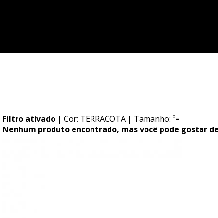
Você possui pedidos pendentes!
Ir para meus pedidos
Filtro ativado |
Cor: TERRACOTA
| Tamanho: º=
Nenhum produto encontrado, mas você pode gostar de.