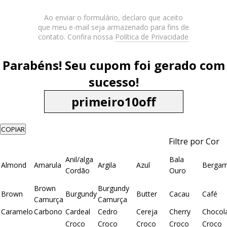
Ao enviar o formulário, declaro que aceito
que meu e-mail seja armazenado para fins de
contato. Confira nossa
Política de Privacidade
Parabéns! Seu cupom foi gerado com
sucesso!
COPIAR
Filtre por Cor
Anil/alga
Bala
Almond
Amarula
Argila
Azul
Berga
Cordão
Ouro
Brown
Burgundy
Brown
Burgundy
Butter
Cacau
Café
Camurça
Camurça
Caramelo
Carbono
Cardeal
Cedro
Cereja
Cherry
Chocol
Croco
Croco
Croco
Croco
Croco