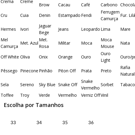
Crema
Creme
Brow
Cacau
Café
Carbono
Chocol
Ferrugem
Cru
Cuia
Denin
Estampado
Fendi
Fur. Lil
Camurça
Jaguar
Hermes
Ivori
Jeans
Leopardo
Lima
Mare
Bege
Mel
Met.
Moca
Met. Azul
Militar
Moca
Nata
Camurça
Rosa
Mouse
Ouro
Off White
Oliva
Onix
Orange
Ouro
Ouro/p
Light
Rafia
Pêssego
Pinecone
Pinhão
Piton Off
Prata
Preto
Natural
Snake
Sela
Sereno
Sky Blue
Snake Off
Sorbet
Tabaco
Vermelho
Toffee
Troy
Verde
Vermelho
Verniz Off
Vinil
Escolha por Tamanhos
33
34
35
36