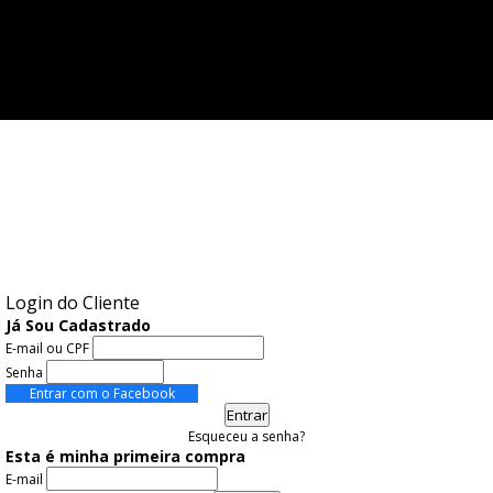
Você possui pedidos pendentes!
Ir para meus pedidos
Login do Cliente
Já Sou Cadastrado
E-mail ou CPF
Senha
Entrar com o Facebook
Entrar
Esqueceu a senha?
Esta é minha primeira compra
E-mail